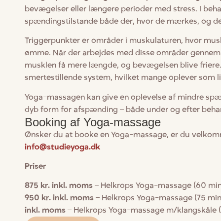
bevægelser eller længere perioder med stress. I beh
spændingstilstande både der, hvor de mærkes, og der
Triggerpunkter er områder i muskulaturen, hvor mus
ømme. Når der arbejdes med disse områder gennem t
musklen få mere længde, og bevægelsen blive friere
smertestillende system, hvilket mange oplever som li
Yoga-massagen kan give en oplevelse af mindre spæ
dyb form for afspænding – både under og efter beha
Booking af Yoga-massage
Ønsker du at booke en Yoga-massage, er du velkommen
info@studieyoga.dk
Priser
875 kr. inkl. moms
– Helkrops Yoga-massage (60 min
950 kr. inkl. moms
– Helkrops Yoga-mass
inkl. moms
– Helkrops Yoga-massage m/kla